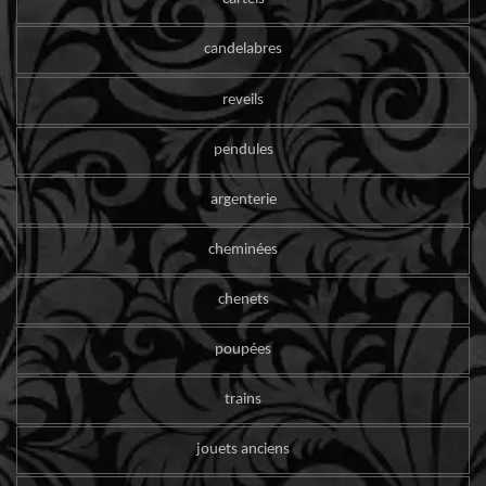
candelabres
reveils
pendules
argenterie
cheminées
chenets
poupées
trains
jouets anciens