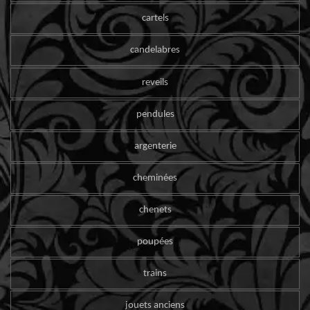
cartels
candelabres
reveils
pendules
argenterie
cheminées
chenets
poupées
trains
jouets anciens