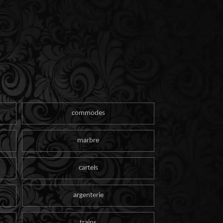
commodes
marbre
cartels
argenterie
trains