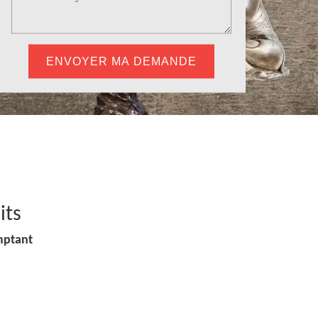
its
mptant