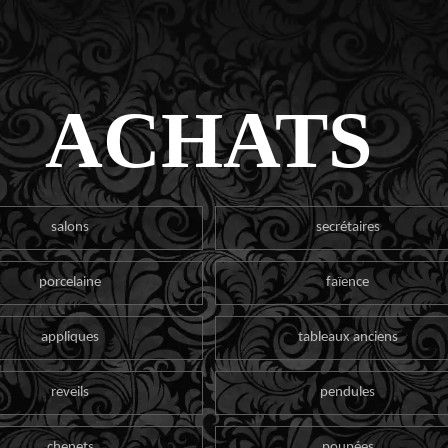
ACHATS
salons
secrétaires
porcelaine
faïence
appliques
tableaux anciens
reveils
pendules
chenets
poupées