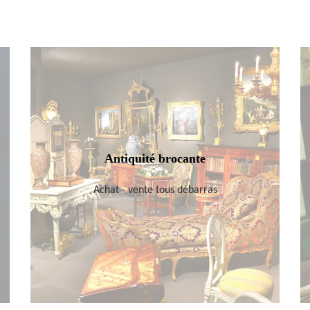
Antiquité brocante
Achat - vente tous débarras