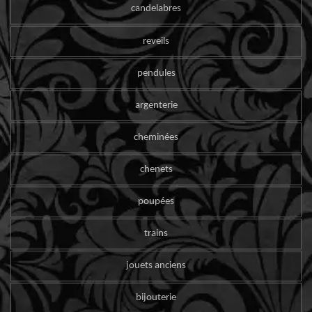
candelabres
reveils
pendules
argenterie
cheminées
chenets
poupées
trains
jouets anciens
bijouterie