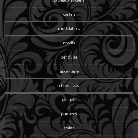
tableaux anciens
cartels
candelabres
reveils
pendules
argenterie
cheminées
chenets
poupées
trains