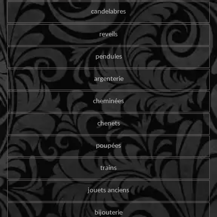
candelabres
reveils
pendules
argenterie
cheminées
chenets
poupées
trains
jouets anciens
bijouterie