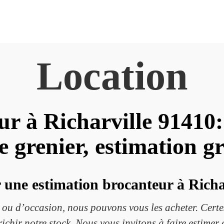
Location
ur à Richarville 91410:
e grenier, estimation g
 une estimation brocanteur à Richa
n ou d’occasion, nous pouvons vous les acheter. Certes,
chir notre stock. Nous vous invitons à faire estimer e