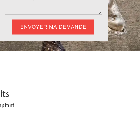
its
mptant