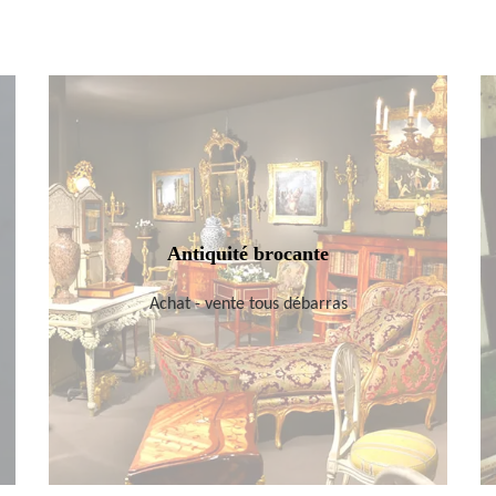
Antiquité brocante
Achat - vente tous débarras