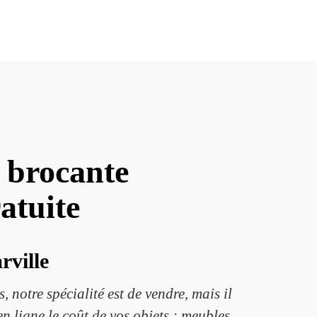
 brocante
ratuite
rville
 notre spécialité est de vendre, mais il
n ligne le coût de vos objets : meubles,