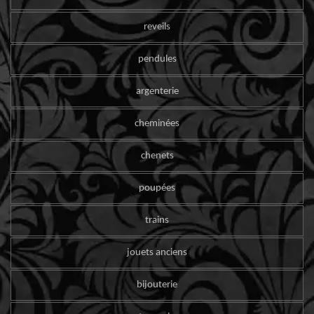
reveils
pendules
argenterie
cheminées
chenets
poupées
trains
jouets anciens
bijouterie