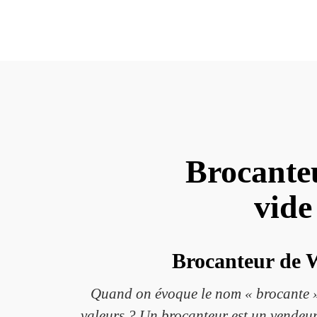
Brocante
vide
Brocanteur de W
Quand on évoque le nom « brocante », 
valeurs ? Un brocanteur est un vendeur 