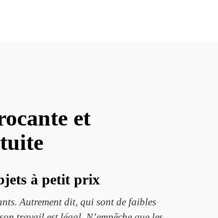
ocante et
tuite
ets à petit prix
ts. Autrement dit, qui sont de faibles
son travail est légal. N’empêche que les