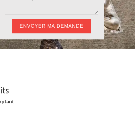
its
mptant