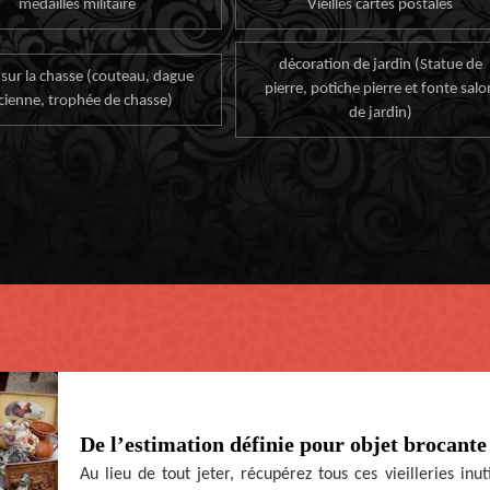
médailles militaire
Vieilles cartes postales
décoration de jardin (Statue de
 sur la chasse (couteau, dague
pierre, potiche pierre et fonte salo
cienne, trophée de chasse)
de jardin)
De l’estimation définie pour objet brocant
Au lieu de tout jeter, récupérez tous ces vieilleries inu