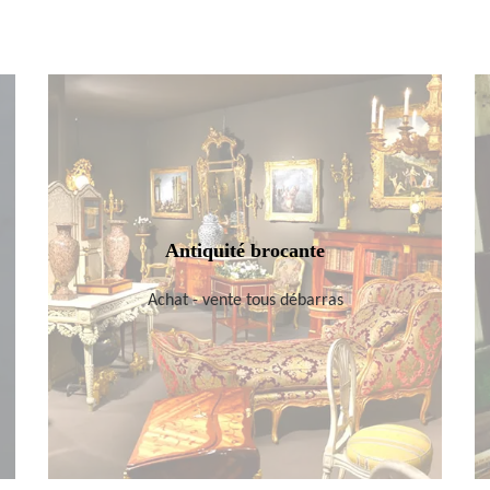
Antiquité brocante
Achat - vente tous débarras