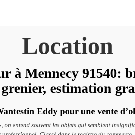
Location
ur à Mennecy 91540: br
 grenier, estimation gra
antestin Eddy pour une vente d’obj
on entend souvent les objets qui semblent insignifian
professionnel. Classé dans le registre du commerce, 