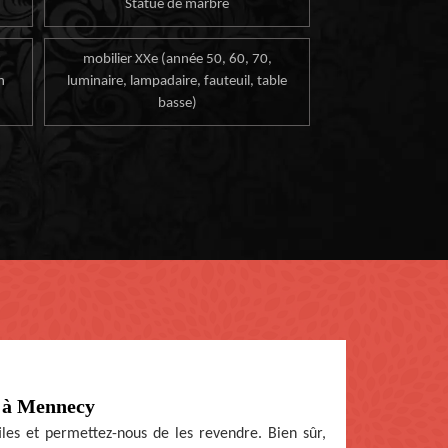
Statue de marbre
mobilier XXe (année 50, 60, 70,
n
luminaire, lampadaire, fauteuil, table
basse)
e à Mennecy
tiles et permettez-nous de les revendre. Bien sûr,