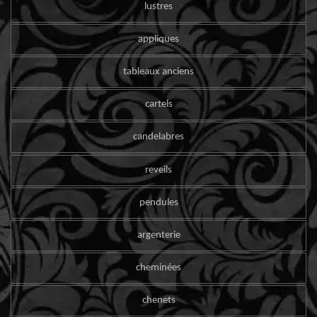
lustres
appliques
tableaux anciens
cartels
candelabres
reveils
pendules
argenterie
cheminées
chenets