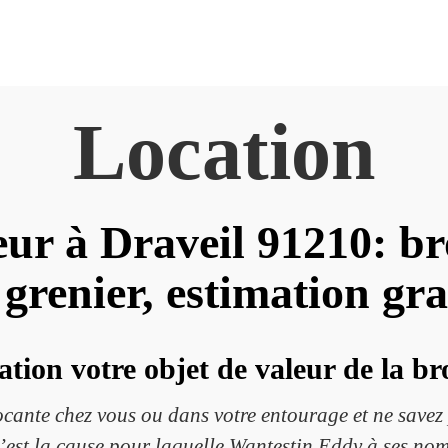
Location
ur à Draveil 91210: br
 grenier, estimation gra
ation votre objet de valeur de la b
ocante chez vous ou dans votre entourage et ne savez
’est la cause pour laquelle Wantestin Eddy à ses nom