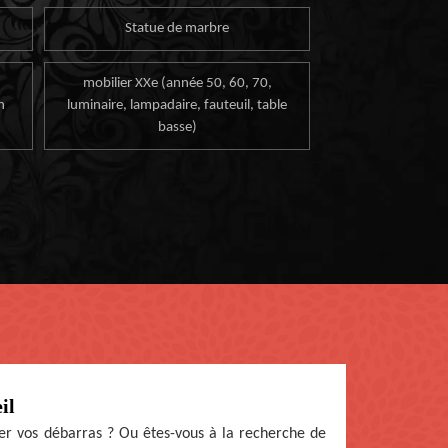
Statue de marbre
mobilier XXe (année 50, 60, 70,
n
luminaire, lampadaire, fauteuil, table
basse)
il
er vos débarras ? Ou êtes-vous à la recherche de