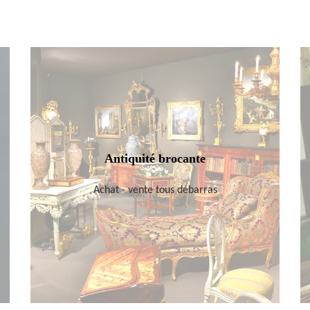
Antiquité brocante
Achat - vente tous débarras