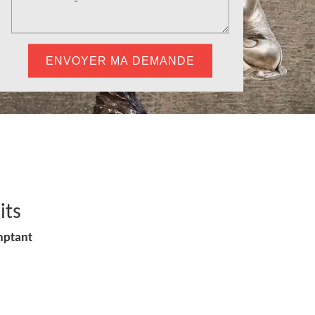
its
mptant