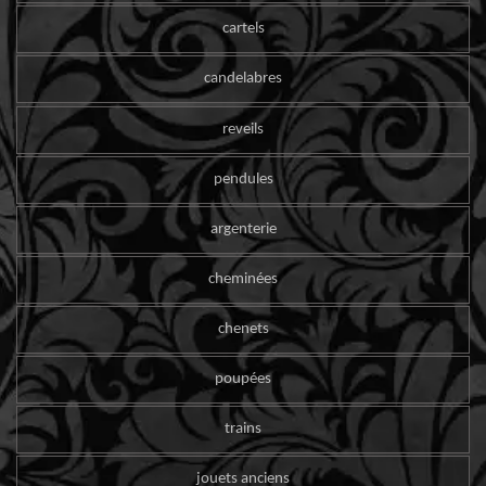
cartels
candelabres
reveils
pendules
argenterie
cheminées
chenets
poupées
trains
jouets anciens