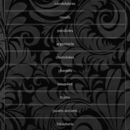
candelabres
reveils
pendules
argenterie
cheminées
chenets
poupées
trains
jouets anciens
bijouterie