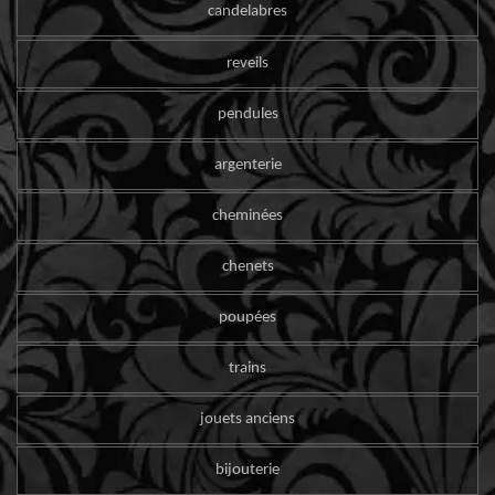
candelabres
reveils
pendules
argenterie
cheminées
chenets
poupées
trains
jouets anciens
bijouterie