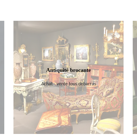
Antiquité brocante
Achat - vente tous débarras