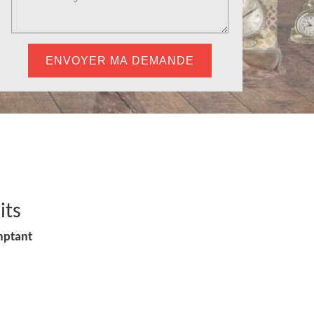
its
mptant