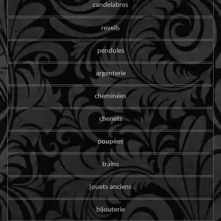
candelabres
reveils
pendules
argenterie
cheminées
chenets
poupées
trains
jouets anciens
bijouterie