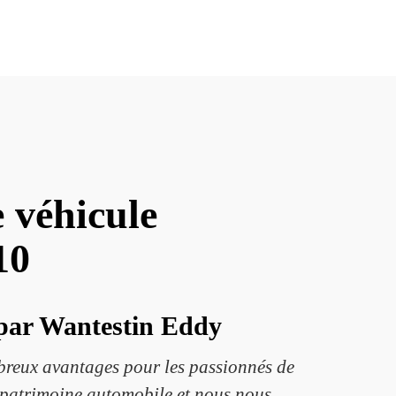
 véhicule
10
s par Wantestin Eddy
mbreux avantages pour les passionnés de
 patrimoine automobile et nous nous