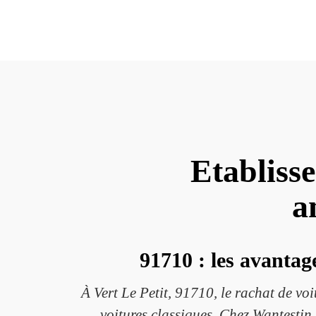
Etabliss
a
91710 : les avantag
À Vert Le Petit, 91710, le rachat de v
voitures classiques. Chez Wantesti