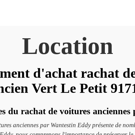
Location
ement d'achat rachat de
ncien Vert Le Petit 917
es du rachat de voitures ancienne
oitures anciennes par Wantestin Eddy présente de no
n Eddy, nous comprenons l'importance de préserver le