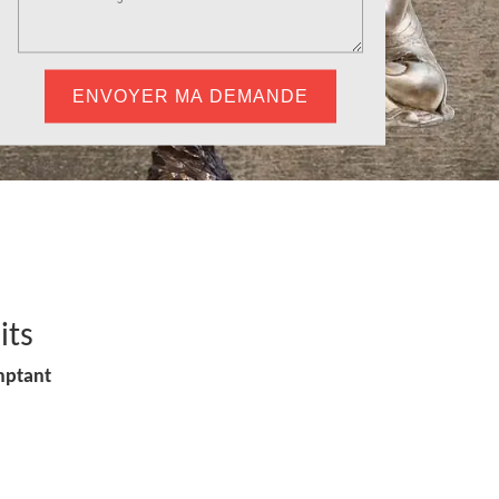
its
mptant