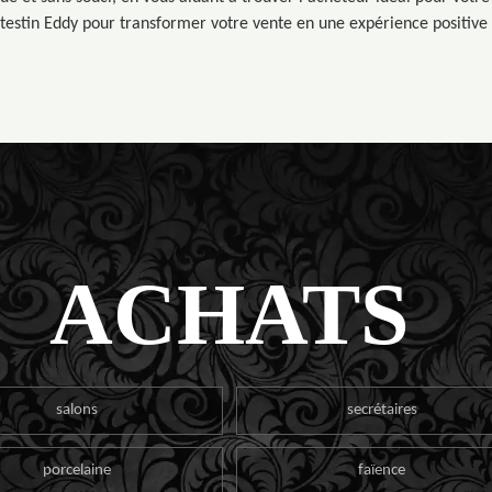
estin Eddy pour transformer votre vente en une expérience positive 
ACHATS
salons
secrétaires
porcelaine
faïence