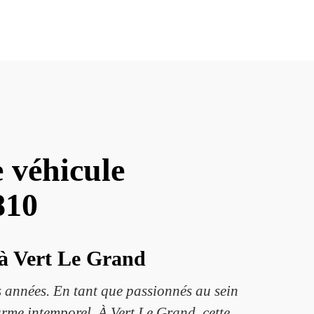
 véhicule
810
 à Vert Le Grand
 années. En tant que passionnés au sein
arme intemporel. À Vert Le Grand, cette