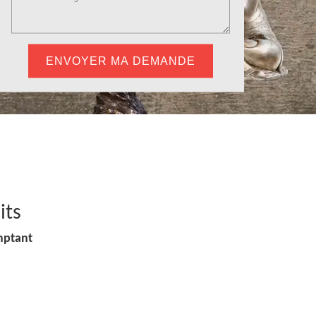
its
mptant