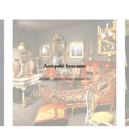
Antiquité brocante
Achat - vente tous débarras