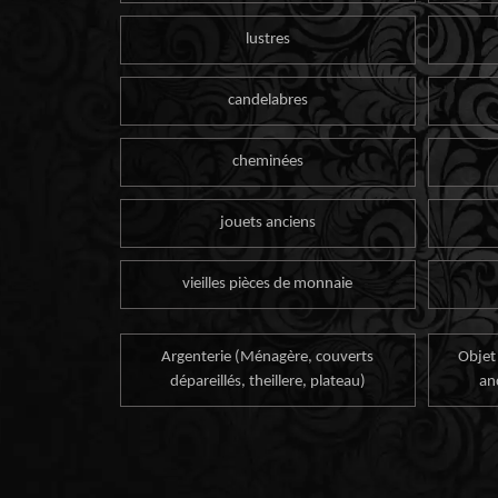
lustres
candelabres
cheminées
jouets anciens
vieilles pièces de monnaie
Argenterie (Ménagère, couverts
Objet
dépareillés, theillere, plateau)
an