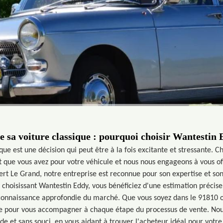
e sa voiture classique : pourquoi choisir Wantestin 
que est une décision qui peut être à la fois excitante et stressante. 
que vous avez pour votre véhicule et nous nous engageons à vous offr
Vert Le Grand, notre entreprise est reconnue pour son expertise et so
hoisissant Wantestin Eddy, vous bénéficiez d'une estimation précise 
 connaissance approfondie du marché. Que vous soyez dans le 91810 o
te pour vous accompagner à chaque étape du processus de vente. No
ide et sans souci, en vous aidant à trouver l'acheteur idéal pour votre