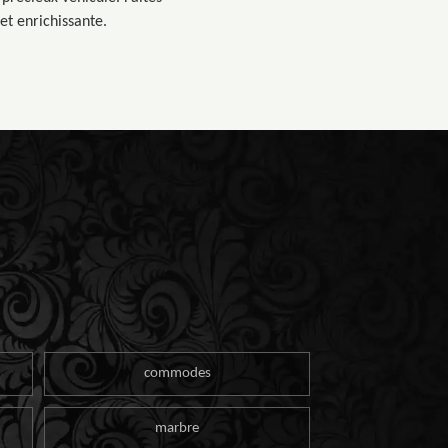
et enrichissante.
commodes
marbre