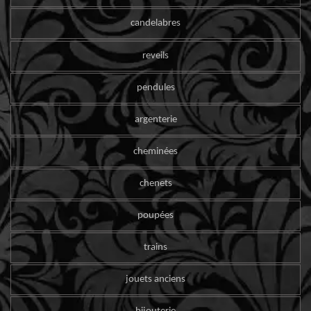
candelabres
reveils
pendules
argenterie
cheminées
chenets
poupées
trains
jouets anciens