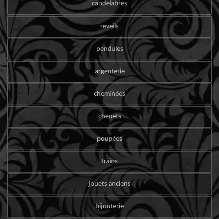
candelabres
reveils
pendules
argenterie
cheminées
chenets
poupées
trains
jouets anciens
bijouterie