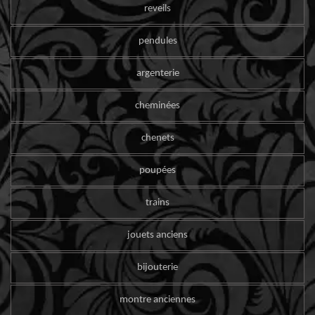
reveils
pendules
argenterie
cheminées
chenets
poupées
trains
jouets anciens
bijouterie
montre anciennes