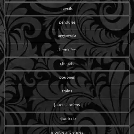
reveils
pendules
argenterie
cheminées
chenets
poupées
trains
jouets anciens
bijouterie
montre anciennes