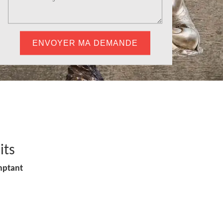
its
mptant