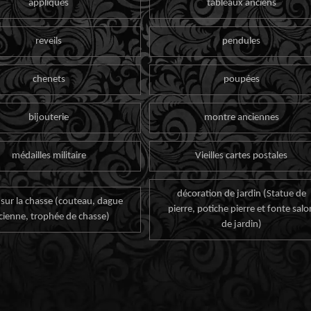
appliques
tableaux anciens
reveils
pendules
chenets
poupées
bijouterie
montre anciennes
médailles militaire
Vieilles cartes postales
décoration de jardin (Statue de
 sur la chasse (couteau, dague
pierre, potiche pierre et fonte salo
cienne, trophée de chasse)
de jardin)