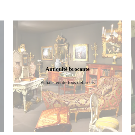
Antiquité brocante
Achat - vente tous débarras