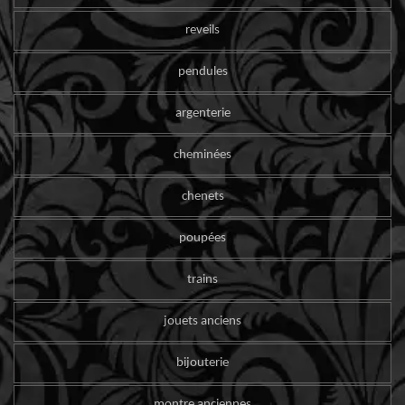
reveils
pendules
argenterie
cheminées
chenets
poupées
trains
jouets anciens
bijouterie
montre anciennes