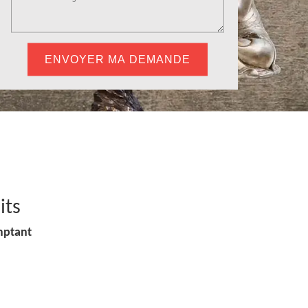
its
mptant