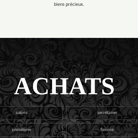
biens précieux.
ACHATS
salons
secrétaires
porcelaine
faïence