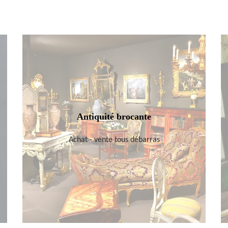
Antiquité brocante
Achat - vente tous débarras